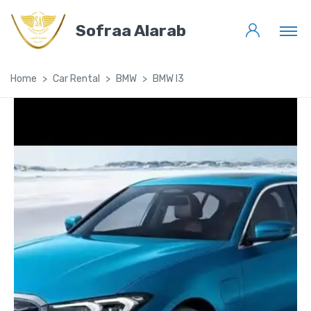
Sofraa Alarab
Home
Car Rental
BMW
BMW I3