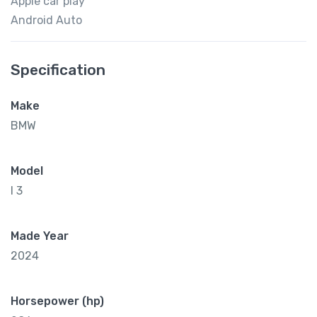
Apple car play
Android Auto
Specification
Make
BMW
Model
I 3
Made Year
2024
Horsepower (hp)